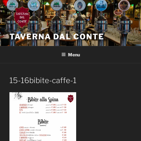
Salta
al
contenuto
TAVERNA DAL CONTE
Menu
15-16bibite-caffe-1