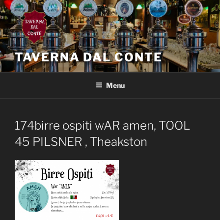
Salta
al
contenuto
TAVERNA DAL CONTE
Menu
174birre ospiti wAR amen, TOOL
45 PILSNER , Theakston