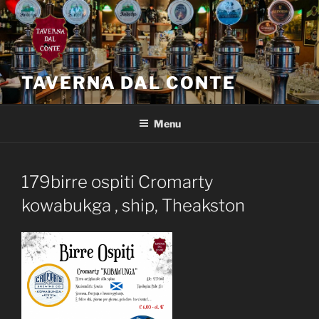
Salta
al
contenuto
TAVERNA DAL CONTE
Menu
179birre ospiti Cromarty
kowabukga , ship, Theakston