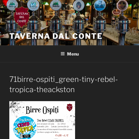
Salta
al
contenuto
TAVERNA DAL CONTE
Menu
71birre-ospiti_green-tiny-rebel-
tropica-theackston