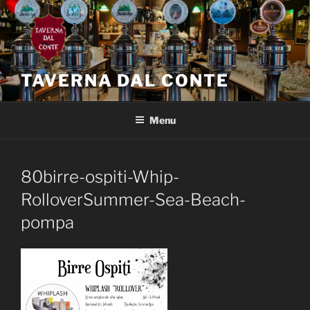
Salta
al
contenuto
TAVERNA DAL CONTE
Menu
80birre-ospiti-Whip-
RolloverSummer-Sea-Beach-
pompa