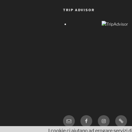
TRIP ADVISOR
Email
Facebook
Instagram
TripA
I cookie ci aiutano ad erogare servizi di