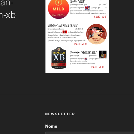
can-
n-xb
NEWSLETTER
Nome