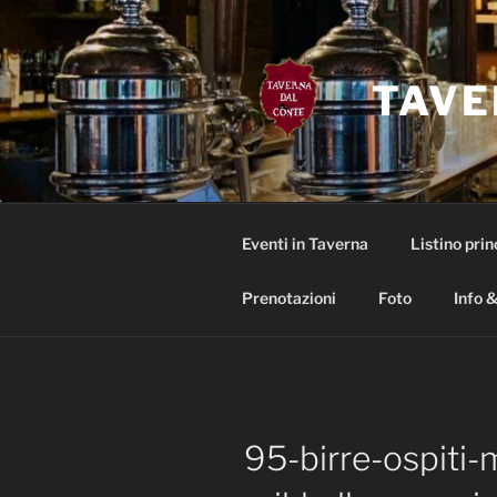
Salta
al
contenuto
TAVE
Eventi in Taverna
Listino prin
Prenotazioni
Foto
Info &
95-birre-ospiti-