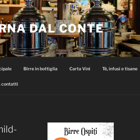
RNA DAL CONTE
cipale
Birre in bottiglia
Carta Vini
Tè, infusi e tisane
 contatti
mild-