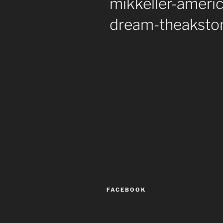
mikkeller-ameri
dream-theaksto
FACEBOOK