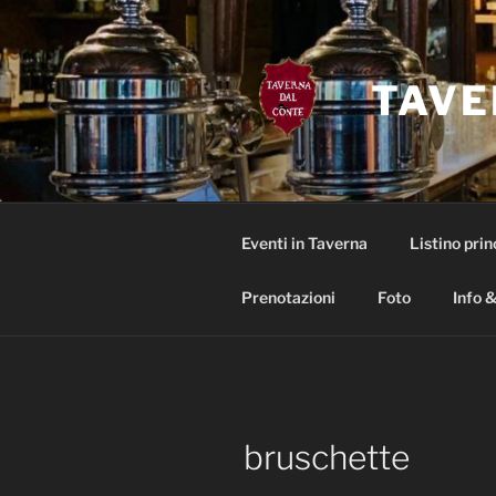
Salta
al
contenuto
TAVE
Eventi in Taverna
Listino prin
Prenotazioni
Foto
Info &
bruschette