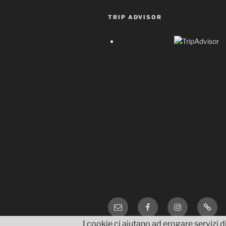
TRIP ADVISOR
Email
Facebook
Instagram
TripA
I cookie ci aiutano ad erogare servizi di