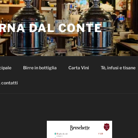
RNA DAL CONTE
cipale
Birre in bottiglia
Carta Vini
Tè, infusi e tisane
 contatti