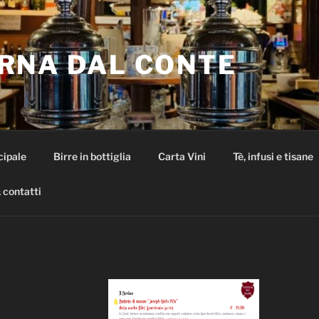
RNA DAL CONTE
cipale
Birre in bottiglia
Carta Vini
Tè, infusi e tisane
 contatti