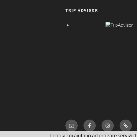
TRIP ADVISOR
Email
Facebook
Instagram
TripA
I cookie ci aiutano ad erogare servizi di