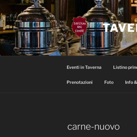
Salta
al
contenuto
TAVE
Eventi in Taverna
Listino prin
Prenotazioni
Foto
Info &
carne-nuovo