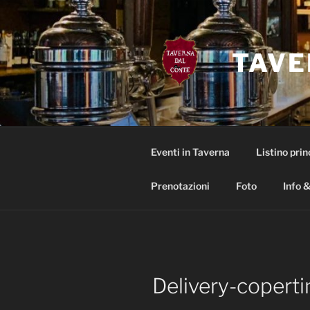
Salta
al
contenuto
TAVE
Eventi in Taverna
Listino prin
Prenotazioni
Foto
Info &
Delivery-coperti