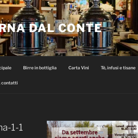
RNA DAL CONTE
cipale
Birre in bottiglia
Carta Vini
Tè, infusi e tisane
 contatti
na-1-1