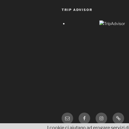
TRIP ADVISOR
Email
Facebook
Instagram
TripA
I cookie ci aiutano ad erogare servizi di