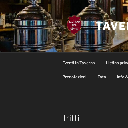
Salta
al
contenuto
TAVE
Eventi in Taverna
Listino prin
Prenotazioni
Foto
Info &
fritti