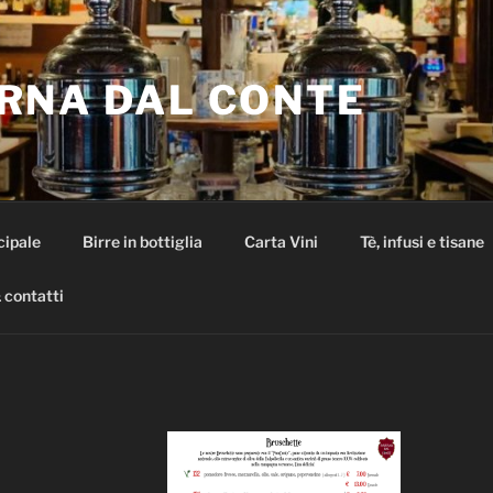
RNA DAL CONTE
cipale
Birre in bottiglia
Carta Vini
Tè, infusi e tisane
 contatti