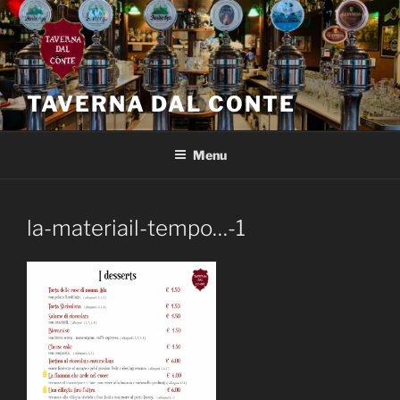
Salta
al
contenuto
TAVERNA DAL CONTE
Menu
la-materiail-tempo…-1