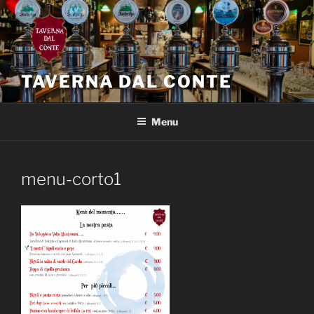
Salta
al
contenuto
TAVERNA DAL CONTE
Menu
menu-corto1