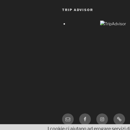
TRIP ADVISOR
Email
Facebook
Instagram
TripA
I cookie ci aiutano ad erogare servizi di