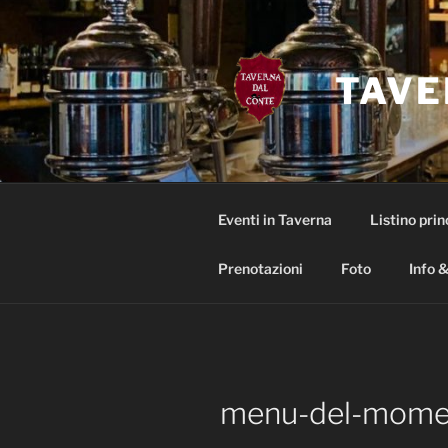
Salta
al
contenuto
TAVE
Eventi in Taverna
Listino prin
Prenotazioni
Foto
Info &
menu-del-mome