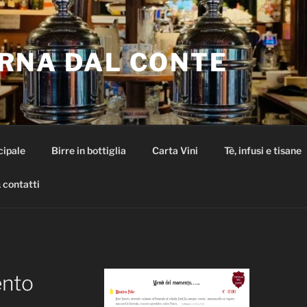
RNA DAL CONTE
cipale
Birre in bottiglia
Carta Vini
Tè, infusi e tisane
 contatti
nto