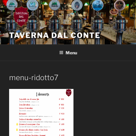
Salta
al
contenuto
TAVERNA DAL CONTE
Menu
menu-ridotto7