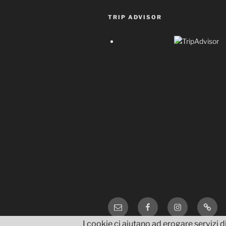
TRIP ADVISOR
Email
Facebook
Instagram
TripA
I cookie ci aiutano ad erogare servizi di