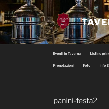
Salta
al
contenuto
TAVE
Eventi in Taverna
Listino prin
Prenotazioni
Foto
Info &
panini-festa2