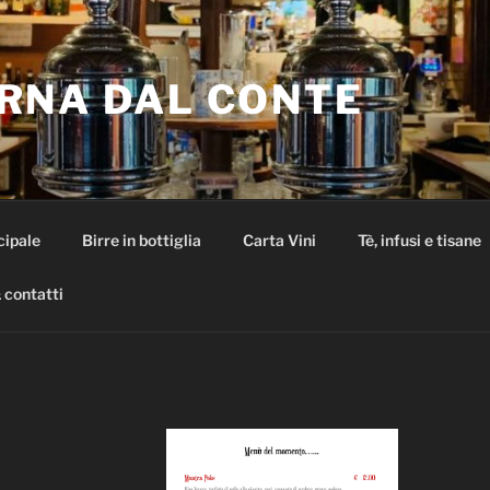
RNA DAL CONTE
cipale
Birre in bottiglia
Carta Vini
Tè, infusi e tisane
 contatti