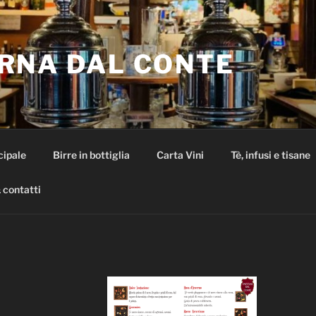
RNA DAL CONTE
cipale
Birre in bottiglia
Carta Vini
Tè, infusi e tisane
 contatti