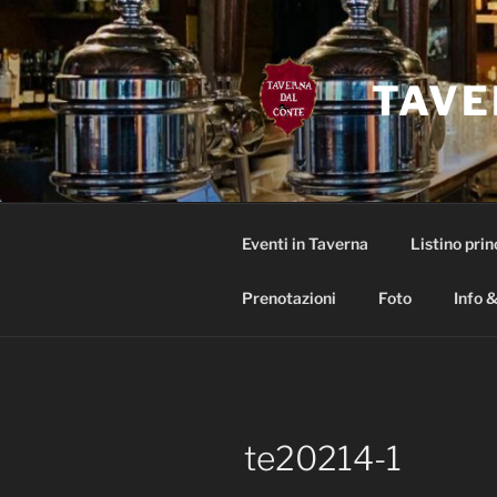
Salta
al
contenuto
TAVE
Eventi in Taverna
Listino prin
Prenotazioni
Foto
Info &
te20214-1