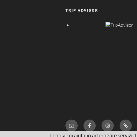
TRIP ADVISOR
Email
Facebook
Instagram
TripA
I cookie ci aiutano ad erogare servizi di